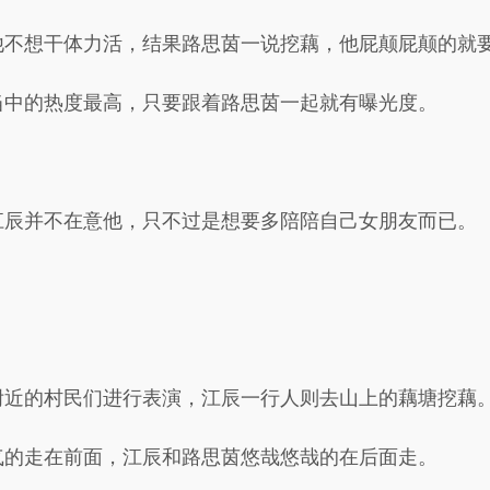
他不想干体力活，结果路思茵一说挖藕，他屁颠屁颠的就
当中的热度最高，只要跟着路思茵一起就有曝光度。
江辰并不在意他，只不过是想要多陪陪自己女朋友而已。
附近的村民们进行表演，江辰一行人则去山上的藕塘挖藕
气的走在前面，江辰和路思茵悠哉悠哉的在后面走。