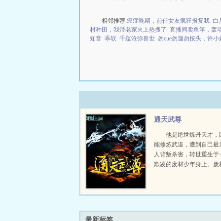
相邻推荐:
癌症晚期，前任女友疯狂报复我
白
村种田，我带老家火上热搜了
直播间卖鱼竿，轰
知音
乖软
千蕴沧弥兽世
勿cue勿遛勿按头，许
通天武尊
他是绝世炼丹天才，
能修炼武道，遭到自己最
人背叛杀害，转世重生于
欺凌的废材少年身上。废
才？笑话，这万界内没人
更了解培养天才！武道？
修又有何难！成就妖孽之
袭！极我逸才铸神体，荡尽不
最新标签