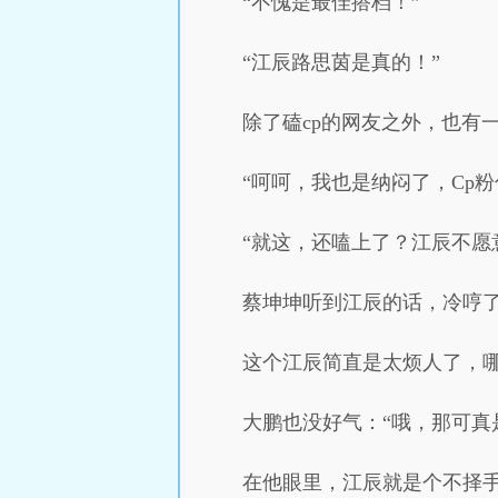
“不愧是最佳搭档！”
“江辰路思茵是真的！”
除了磕cp的网友之外，也有
“呵呵，我也是纳闷了，Cp
“就这，还嗑上了？江辰不愿
蔡坤坤听到江辰的话，冷哼
这个江辰简直是太烦人了，
大鹏也没好气：“哦，那可真
在他眼里，江辰就是个不择