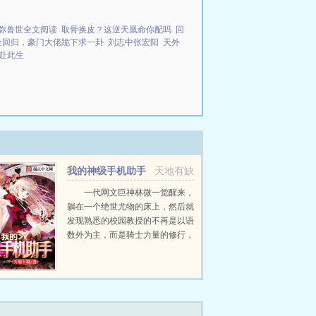
弥兽世全文阅读
取骨换皮？这逆天凰命你配吗
回
金回归，豪门大佬跪下求一卦
刘志中张宏阳
天外
赴此生
我的神级手机助手
天地有缺
一代网文巨神林微一觉醒来，
躺在一个绝世尤物的床上，然后就
发现熟悉的校园教授的不再是以语
数外为主，而是骑士力量的修行，
强大的骑士能够激活脉轮，凝练元
素魔力，斩杀妖魔，甚至能够觉醒
各种各样的古老龙脉，一步步化身
为史诗中的巨龙，成为长生种...