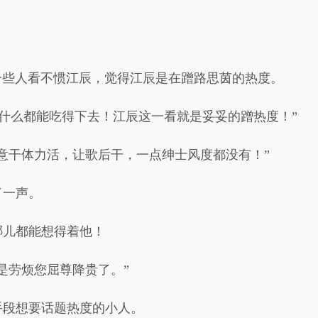
一些人看不惯江辰，觉得江辰是在蹭路思茵的热度。
粉什么都能吃得下去！江辰这一看就是妥妥的蹭热度！”
意干体力活，让歌后干，一点绅士风度都没有！”
了一声。
哪儿都能想得着他！
是劳烦您屈尊降贵了。”
手段想要话题热度的小人。