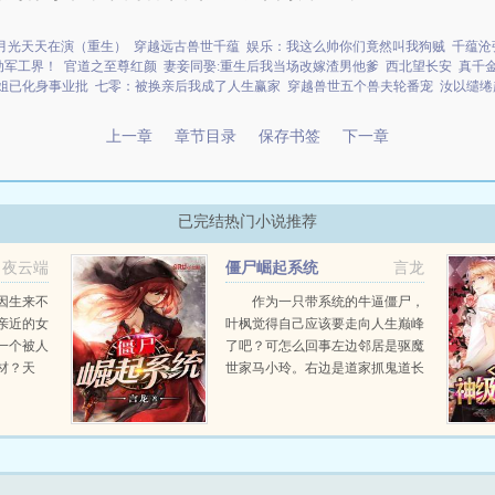
月光天天在演（重生）
穿越远古兽世千蕴
娱乐：我这么帅你们竟然叫我狗贼
千蕴沧
动军工界！
官道之至尊红颜
妻妾同娶:重生后我当场改嫁渣男他爹
西北望长安
真千
小姐已化身事业批
七零：被换亲后我成了人生赢家
穿越兽世五个兽夫轮番宠
汝以缱绻
上一章
章节目录
保存书签
下一章
已完结热门小说推荐
夜云端
僵尸崛起系统
言龙
因生来不
作为一只带系统的牛逼僵尸，
亲近的女
叶枫觉得自己应该要走向人生巅峰
一个被人
了吧？可怎么回事左边邻居是驱魔
材？天
世家马小玲。右边是道家抓鬼道长
比他杨辰
毛小方！又不是穿越电视剧，那些
丹道？双
人物...
道一路逆
平...