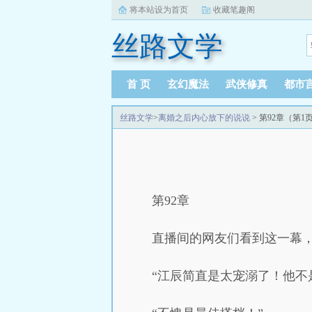
将本站设为首页
收藏笔趣阁
丝路文学
首 页
玄幻魔法
武侠修真
都市
丝路文学
>
离婚之后内心放下的说说
> 第92章（第1
第92章
直播间的网友们看到这一幕
“江辰简直是太宠溺了！他不