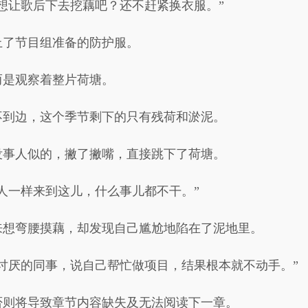
想让歌后下去挖藕吧？还不赶紧换衣服。”
上了节目组准备的防护服。
而是观察着整片荷塘。
不到边，这个季节剩下的只有残荷和淤泥。
没事人似的，撇了撇嘴，直接跳下了荷塘。
人一样来到这儿，什么事儿都不干。”
来想弯腰摸藕，却发现自己尴尬地陷在了泥地里。
讨厌的同事，说自己帮忙做项目，结果根本就不动手。”
否则将导致章节内容缺失及无法阅读下一章。