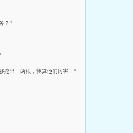
务？”
”
够挖出一两根，我算他们厉害！”