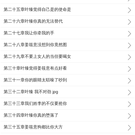
第二十五章叶臻觉得自己是的使命是
第二十六章叶臻你真的无法替代
第二十七章我让你牵我的手
第二十八章姜筱意没想到你竟然图
第二十九章不要上女人的当但要喝女
第三十章叶臻觉得姜筱意有点好看
第三十一章你的眼睛太聒噪了吵到
第三十二章叶臻 我不对劲 jpg
第三十三章我们姓李的不仅要抢你
第三十四章叶臻你真的堕落了
第三十五章姜筱意狗都比你大方