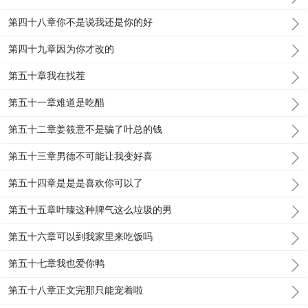
第四十八章你不是说我还是你的好
第四十九章因为你才改的
第五十章我在找茬
第五十一章难道是吃醋
第五十二章姜筱意不是骗了叶总的钱
第五十三章男德不可能让我变好喜
第五十四章是是是喜欢你可以了
第五十五章叶臻这种脾气这么垃圾的男
第五十六章可以到我家里来吃饭吗
第五十七章我也爱你鸭
第五十八章正文完那只能宠着啦