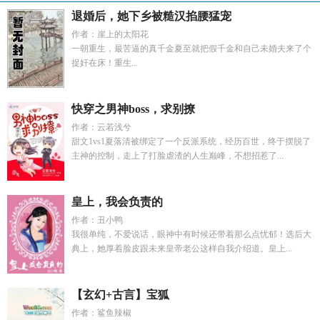
退婚后，她下乡被糙汉掐腰猛宠
作者：崖上的太阳花
一朝重生，最苦逼的真千金夏至就把假千金和自己未婚夫来了个
捉奸在床！重生...
快穿之男神boss，求别撩
作者：云若浅兮
甜文1vs1夏落清被绑定了一个反派系统，经历百世，终于摆脱了
主神的控制，走上了打脸虐渣的人生巅峰，不想招惹了...
皇上，我会负责的
作者：丑小鸭
我很单纯，不爱说话，眼神中有时候还带着那么点忧郁！选后大
典上，她厚着脸皮跟未来皇帝老公这样自我介绍道。皇上...
【玄幻+古言】宝狐
作者：鲨鱼辣椒