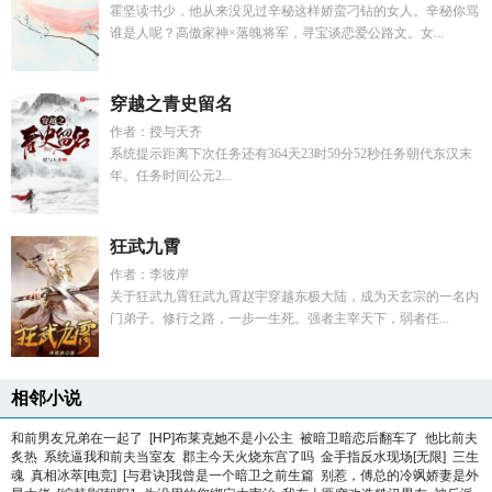
霍坚读书少，他从来没见过辛秘这样娇蛮刁钻的女人。辛秘你骂
谁是人呢？高傲家神×落魄将军，寻宝谈恋爱公路文。女...
穿越之青史留名
作者：授与天齐
系统提示距离下次任务还有364天23时59分52秒任务朝代东汉末
年。任务时间公元2...
狂武九霄
作者：李彼岸
关于狂武九霄狂武九霄赵宇穿越东极大陆，成为天玄宗的一名内
门弟子。修行之路，一步一生死。强者主宰天下，弱者任...
相邻小说
和前男友兄弟在一起了
[HP]布莱克她不是小公主
被暗卫暗恋后翻车了
他比前夫
炙热
系统逼我和前夫当室友
郡主今天火烧东宫了吗
金手指反水现场[无限]
三生
魂
真相冰萃[电竞]
[与君诀]我曾是一个暗卫之前生篇
别惹，傅总的冷飒娇妻是外