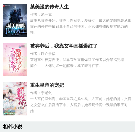
某美漫的传奇人生
作者：米一克
故事从莱克开始。莱克，性别男，爱好女，最大的梦想就是从那
该死的外挂中抽到属于自己的神国。正宫拥有修改现实能力的
辣...
被弃养后，我靠玄学直播爆红了
作者：以介景福
穿越重生被弃养後，我靠玄学直播爆红了作者以介景福完结
简介 大佬明濯一朝醒来，成了即将在节...
重生皇帝的宠妃
作者：宁老幺
一入宫门深似海。华国重武之风久矣。入宫前，她想的是，文官
之女怎么在后宫活下来。入宫后，她发现传闻中残暴的帝王对
她...
相邻小说