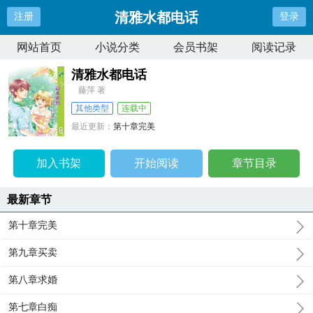
清雅水都电话
注册
登录
网站首页
小说分类
会员书架
阅读记录
清雅水都电话
藤萍 著
其他类型
连载中
最近更新：
第十章完美
更新时间：
2024-12-18 17:09:35
加入书架
开始阅读
章节目录
最新章节
第十章完美
第九章买卖
第八章求婚
第七章白痴