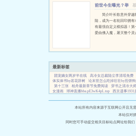
前世今生曝光？举
世震撼
简介叶长歌意外穿越
陆，成为一名轮回印拥有
有最强自定义模拟器！第
爱由佛入魔，屠灭整个灵
世妹妹引来各方势力觊觎
妹妹，叶长歌一人一剑。
敌！！他断仙路！斩仙门
方世界！第五世他化身...
最新标签
团宠嫡女两岁半在线
高冷女总裁陆尘李清瑶免费
体实体书by若花辞树
论末世怎么吃掉壮壮by煎饼狗
第十三张
柏舟最新章节免费阅读
穿书之清冷大
女漫画
球神直播bba.pE3wK4pL.top
西京遗事1931
响大吗
玄天世界玄天镜
善逸官方cp
快穿反派女
独的夜谱
太子妃又宠又欲全文免费阅读
熊猫叼着
免费阅读笔趣阁 最新章节列表
绝美小受漫画免费
本站所有内容来源于互联网公开且无需登录
子
少女的野犬曲小蛐在线阅读
西京杂记百科
善
本站仅对
人文
超甜的猫咪拟人漫画
快穿之满级大佬手撕炮
善逸生病同人文
同时您可手动提交相关目标站点网址给我们
伏妖小蛟龙在线
开往春天的地
很会赚钱的有空间女主的
非分有罪剧情分集
大巫
大力女
孤独的夜bE动态曲伴奏
团宠嫡女两岁半完