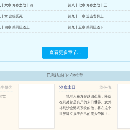
八十六章 寿春之战十四
第八十七章 寿春之战十五
九十章 曹操受死
第九十一章 追击曹操上
九十四章 关羽阻道上
第九十五章 关羽阻道下
查看更多章节...
已完结热门小说推荐
蜗牛攀岩
沙盒末日
华任仇
的世
地球人秦寿穿越四圣星，降落
在到处都是丧尸的末日世界。意外
得到沙盒游戏系统的他，将在这个
世界建立属于自己的庞大帝国！...