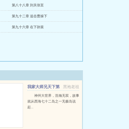
第八十八章 刘关张至
第九十二章 追击曹操下
第九十六章 在下孙策
我家大师兄天下第
黑袍老祖
一
神州大世界，浩瀚无双，故事
就从西海七十二岛之一无极岛说
起...