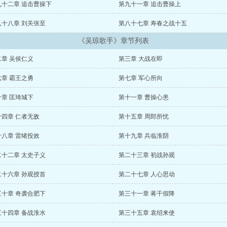
九十二章 追击曹操下
第九十一章 追击曹操上
八十八章 刘关张至
第八十七章 寿春之战十五
《吴琼歌手》章节列表
二章 吴侯仁义
第三章 大战在即
六章 霸王之勇
第七章 军心所向
十章 匡琦城下
第十一章 曹操心患
十四章 仁者无敌
第十五章 周郎所忧
十八章 雷绪投效
第十九章 兵临淮阴
二十二章 太史子义
第二十三章 初战孙观
二十六章 孙观授首
第二十七章 人心思动
三十章 奇袭合肥下
第三十一章 蒋干假降
三十四章 备战淮水
第三十五章 袁绍来使