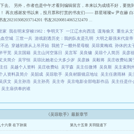
下去。 另外，作者也是中午才看到编辑留言，本来以为成绩不好，要熬到
感谢发书以来，投月票和打赏的书友们—— 群星璀璨w 尹在赫 白衣卿子 nxjd
08203714201 书友20200814065232470 ...
世家
我在明末穿梭1982：争明天下
一江辽水向西流
谍海偷天
重生从文
热血空城
三世一兵
游戏剧透历史：我的队友是孔明
大明之最强末代皇帝
宋不怂
穿越初唐从上吊开始
我抢了一艘外星母舰
吴琼黄梅戏
孙休的太
殿半平芜
吴京国籍
吴主山河空落日
吴言军
吴良镛
吴琼个人简历
吴彦
丈夫简介
吴宇恒
吴琼比她老公大多少岁
吴彦姝
吴毅将
吴庄收费站属
吴主任
吴越个人资料
吴庄收费站
吴宇森
吴主任微博
吴良斯
吴主索荆
个人资料及简介
吴韶成
吴琼歌手
吴良材眼镜店地址
吴主任唐雨林
吴
吴庆文
吴主孙浩
吴主孙亮
吴主寺
吴京电影全部电影作品
吴主任是什
料
吴主庙供奉的谁
《吴琼歌手》最新章节
九十六章 在下孙策
第九十五章 关羽阻道下