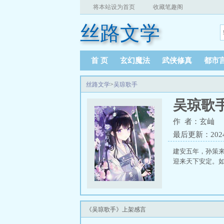
将本站设为首页
收藏笔趣阁
丝路文学
首 页
玄幻魔法
武侠修真
都市
丝路文学
>
吴琼歌手
吴琼歌
作 者：玄屾
最后更新：2024-1
建安五年，孙策
迎来天下安定。如
《吴琼歌手》上架感言