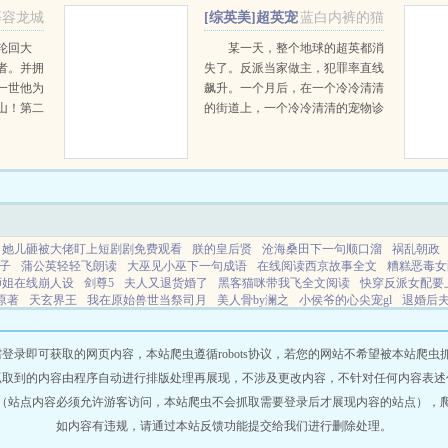
慕容龙城
[综英美]超英宠
蓝白内裤的猫
物店 完结+番外
轮回大
某一天，整个地球的超英都消
者。并拥
失了。反派当家做主，犯罪率直线
一世他为
飙升。一个月后，在一个冷冷清清
山！第二
的街道上，一个冷冷清清的宠物诊
，为保护
所里，诊所里的狗子叼了只小蝙蝠
举世皆
回来。小蝙蝠超凶的！刚见面，他
！封印一
就甩出了他的小镖镖，直切诊所主
人！乔沃德怎么感觉鼻...
她儿砸被大佬盯上短剧剧免费观看
朕的皇后贤
沧海桑田下一句顺口溜
祸乱朝政
子
蒲公英轻轻飞朗读
大巫见小巫下一句成语
在线阅读西京故事全文
糟糕恶毒女
师姐在线崩人设
剑尊5
夫人又退货婚了
黑客猫咪带我飞全文阅读
快穿反派女配要
原著
天玄界王
我在原始兽世当祭司月
美人骨by澜之
小侯爷的心尖宠gl
退婚后
神帅炸天免费阅读
太子妃又跑了的剧情简介
你把职业当成了什么!免费
一秒10光
崽崽崽不痛吗
拔氧气管犯法吗
河图全篇
大巫有哪些
团宠嫡女她有签到系统免费
观看下拉式漫画最
沧海桑田不外如是什么意思
公主算君吗
大时代台剧
糟糕穿书2
即可获取的网页内容，本站爬虫遵循robots协议，若您的网站不希望被本站爬虫抓取，可
逸CP图
穿越陈家陈玄的免费阅读全文
军婚空间她囤满物质坐拥万亿物资
第十三个
抓取到的内容由程序自动进行排版处理再展现，不涉及更改内容，不针对任何内容表述
灰剧本
我被京圈太子爷宠上天免费
纯属意外by雨山前百度
剑尊的结局
太子妃又
（站点内容必须允许游客访问，本站爬虫不会抓取需要登录后才展现内容的站点），
铁的结局
非典型少年演员表
祸乱朝堂最新章节
穿越大唐李象被杀就能回现代
豺
见小巫的下一句是什么
人在拔去氧气管还剩一口气时有知觉吗
古墓神蛇完整版电
如内容有违规，请通过本站反馈功能提交给我们进行删除处理。
整版免费
电影隔壁房间讲的什么
剑尊护妻
罪恶社团最新消息
余生向暖下一句是