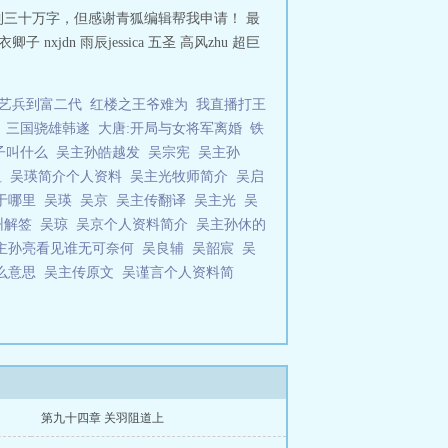
三十万字，但感谢青狐编辑帮我申请！ 最
n 雨辰jessica 五圣 高风zhu 超巨
艺兵到富二代
红楼之王爷难为
我直播打王
三国骁雄韩遂
大唐:开局与女将军离婚
铁
子叫什么
吴主孙皓越发
吴宗宪
吴主孙
祖
吴瑛简介个人资料
吴主光牧师简介
吴启
于哪里
吴瑛
吴京
吴主传翻译
吴主光
吴
州解签
吴琼
吴京个人资料简介
吴主孙休的
主孙亮看见谁无可奈何
吴良辅
吴韶宸
吴
么意思
吴主传原文
吴谨言个人资料简
第九十四章 关羽阻道上