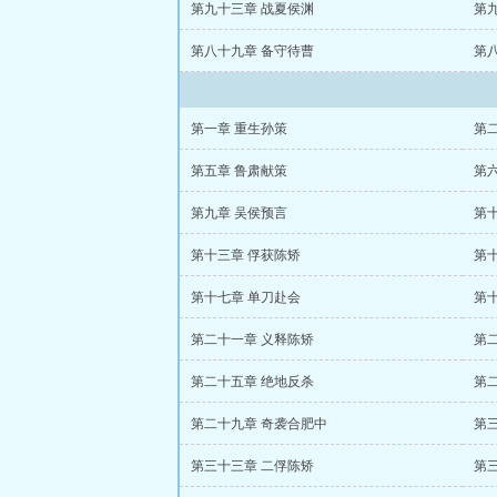
第九十三章 战夏侯渊
第
第八十九章 备守待曹
第
第一章 重生孙策
第
第五章 鲁肃献策
第
第九章 吴侯预言
第
第十三章 俘获陈矫
第
第十七章 单刀赴会
第
第二十一章 义释陈矫
第
第二十五章 绝地反杀
第
第二十九章 奇袭合肥中
第
第三十三章 二俘陈矫
第