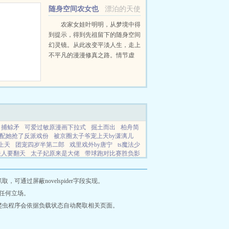
随身空间农女也
漂泊的天使
要修成仙
农家女娃叶明明，从梦境中得
到提示，得到先祖留下的随身空间
幻灵镜。从此改变平淡人生，走上
不平凡的漫漫修真之路。情节虚
构，请勿模仿...
捕鲸矛
可爱过敏原漫画下拉式
掘土而出
柏舟简
配她抢了反派戏份
被京圈太子爷宠上天by潇漓儿
上天
团宠四岁半第二郎
戏里戏外by唐宁
ts魔法少
夫人要翻天
太子妃原来是大佬
带球跑对比赛胜负影
年可能吗
老师再来一次笔趣阁最新章节更新时间
孤
阅读
善逸
宠妾娇媚疯批首辅病态如有
第十三月
季最新消息
凌天战尊 风轻扬
孤独的夜伴奏曲谱
通过屏蔽novelspider字段实现。
月是什么意思
精神丝
剑尊莫名
穿越我家有喜同
任何立场。
疯了
王老五穿越大康王朝
夫人退婚后她又美又飒
爬虫程序会依据负载状态自动爬取相关页面。
狼当道何必查问狐狸这句话真正的意思是什么
军婚
影
意外事故蓝琳
女扮男装入军营
军婚有空间也是
什么
言情都市风流狂医
替身杀手女演员有哪些