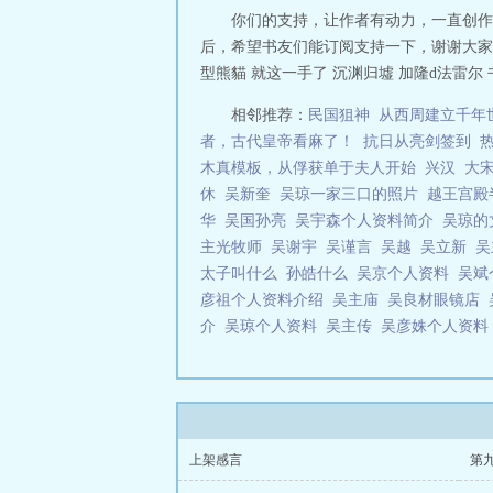
你们的支持，让作者有动力，一直创作
后，希望书友们能订阅支持一下，谢谢大家！ 再次
型熊貓 就这一手了 沉渊归墟 加隆d法雷尔 书友202103
相邻推荐：
民国狙神
从西周建立千年
者，古代皇帝看麻了！
抗日从亮剑签到
木真模板，从俘获单于夫人开始
兴汉
大
休
吴新奎
吴琼一家三口的照片
越王宫
华
吴国孙亮
吴宇森个人资料简介
吴琼的
主光牧师
吴谢宇
吴谨言
吴越
吴立新
太子叫什么
孙皓什么
吴京个人资料
吴斌
彦祖个人资料介绍
吴主庙
吴良材眼镜店
介
吴琼个人资料
吴主传
吴彦姝个人资
上架感言
第