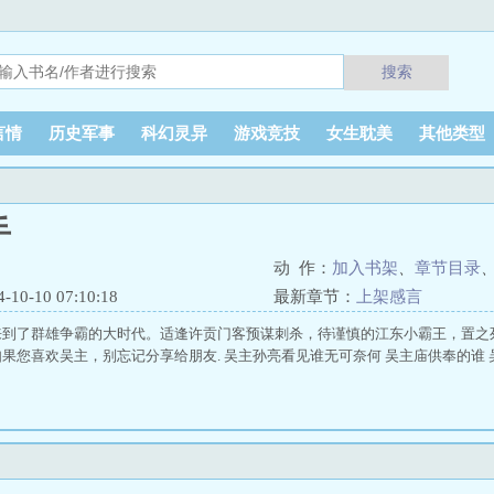
搜索
言情
历史军事
科幻灵异
游戏竞技
女生耽美
其他类型
手
动 作：
加入书架
、
章节目录
0-10 07:10:18
最新章节：
上架感言
来到了群雄争霸的大时代。适逢许贡门客预谋刺杀，待谨慎的江东小霸王，置之
果您喜欢吴主，别忘记分享给朋友. 吴主孙亮看见谁无可奈何 吴主庙供奉的谁 吴