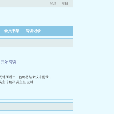
登录
注册
会员书架
阅读记录
、
开始阅读
死地而后生，他终将结束汉末乱世，
主传翻译 吴主任 玄屾