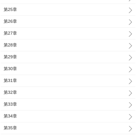
第25章
第26章
第27章
第28章
第29章
第30章
第31章
第32章
第33章
第34章
第35章