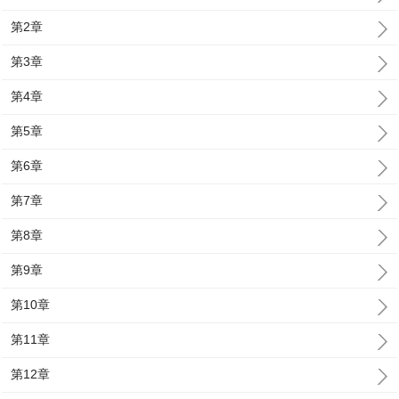
第2章
第3章
第4章
第5章
第6章
第7章
第8章
第9章
第10章
第11章
第12章