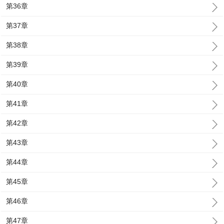
第36章
第37章
第38章
第39章
第40章
第41章
第42章
第43章
第44章
第45章
第46章
第47章