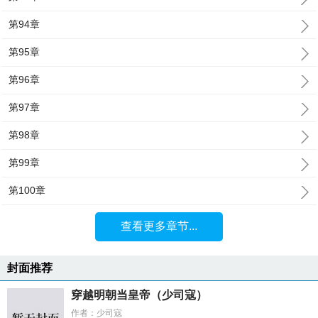
第94章
第95章
第96章
第97章
第98章
第99章
第100章
查看更多章节...
封面推荐
穿越明朝当皇帝（少司寇）
作者：少司寇