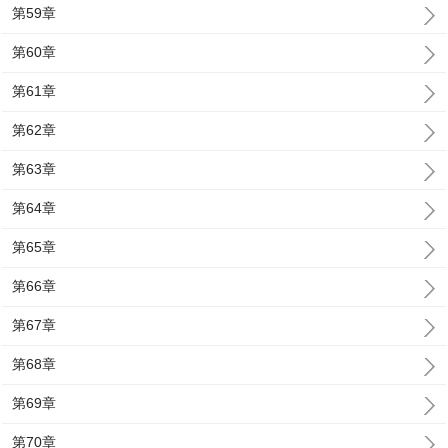
第59章
第60章
第61章
第62章
第63章
第64章
第65章
第66章
第67章
第68章
第69章
第70章