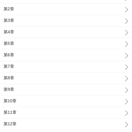
第2章
第3章
第4章
第5章
第6章
第7章
第8章
第9章
第10章
第11章
第12章